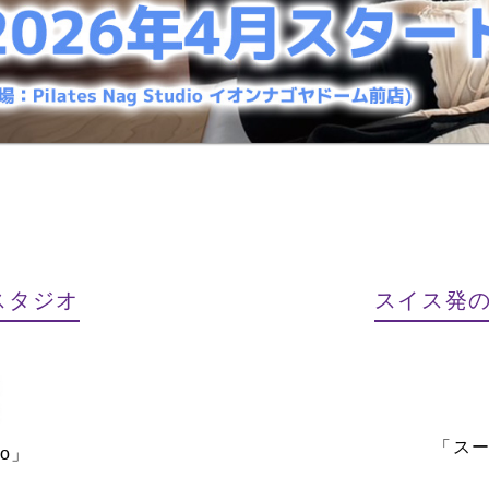
スタジオ
スイス発
「ス
o」