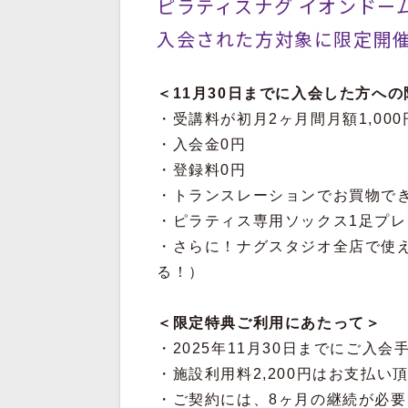
ピラティスナグ イオンドー
入会された方対象に限定開
＜11月30日までに入会した方へ
・受講料が初月2ヶ月間月額1,00
・入会金0円
・登録料0円
・トランスレーションでお買物できる
・ピラティス専用ソックス1足プレ
・さらに！ナグスタジオ全店で使
る！）
＜限定特典ご利用にあたって＞
・2025年11月30日までにご入
・施設利用料2,200円はお支払い
・ご契約には、8ヶ月の継続が必要