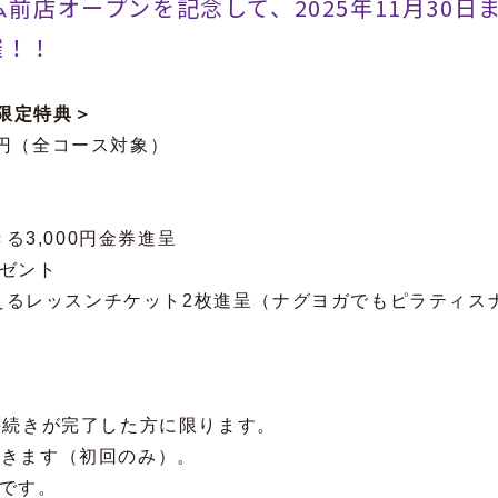
ム前店オープンを記念して、2025年11月30
催！！
の限定特典＞
0円（全コース対象）
3,000円金券進呈
ゼント
えるレッスンチケット2枚進呈（ナグヨガでもピラティス
会手続きが完了した方に限ります。
頂きます（初回のみ）。
です。